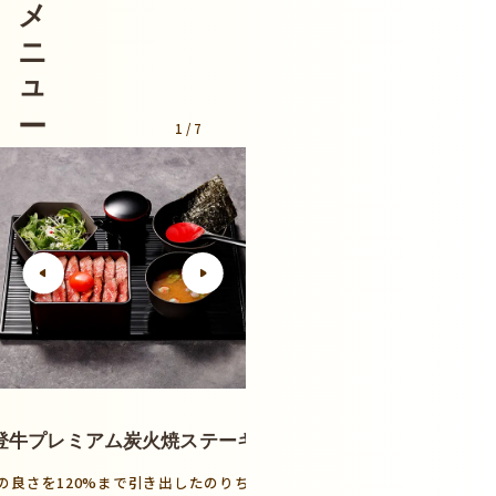
1
/
7
登牛プレミアム炭火焼ステーキ重
能登牛プレミ
の良さを120%まで引き出したのりちゃん自
県内でも弊店と金沢で